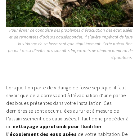
Pour éviter de connaître des problèmes d’évacuation des eaux usées
et de remontées d’odeurs nauséabondes, il s’avère impératif de faire
la vidange de sa fosse septique régulièrement. Cette précaution
permet aussi d’éviter des surcoûts importants de dégorgement ou de
réparations.
Lorsque l’on parle de vidange de fosse septique, il faut
savoir que cela correspond à l’évacuation d’une partie
des boues présentes dans votre installation. Ces
dernières se sont accumulées au fur et à mesure de
l’assainissement des eaux usées. Il faut donc procéder à
un
nettoyage approfondi pour fluidifier
l’écoulement des eaux usées
de votre habitation. De