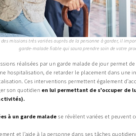
des missions très variées auprès de la personne à garder, il impor
garde-malade fiable qui saura prendre soin de votre pro
sions réalisées par un garde malade de jour permet de fa
ne hospitalisation, de retarder le placement dans une in
talisation. Ces interventions permettent également d’acc
ger son quotidien
en lui permettant de s’occuper de 
ctivités).
ées à un garde malade
se révèlent variées et peuvent 
ment et l’aide à la personne dans ses tâches quotidie