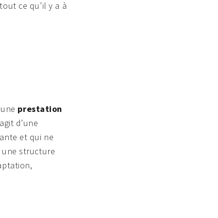
out ce qu’il y a à
e une
prestation
’agit d’une
ante et qui ne
s une structure
aptation,