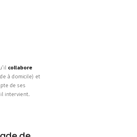
u’il
collabore
ide à domicile) et
mpte de ses
l intervient.
lade de