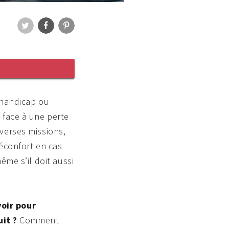
Twitter
Facebook
Pinterest
 handicap ou
 face à une perte
verses missions,
réconfort en cas
ême s’il doit aussi
voir pour
it ?
Comment