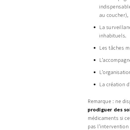
indispensable
au coucher), 
La surveilla
inhabituels.
Les tâches mé
L’accompagnem
L’organisatio
La création d
Remarque : ne disp
prodiguer des s
médicaments si ceu
pas l’intervention