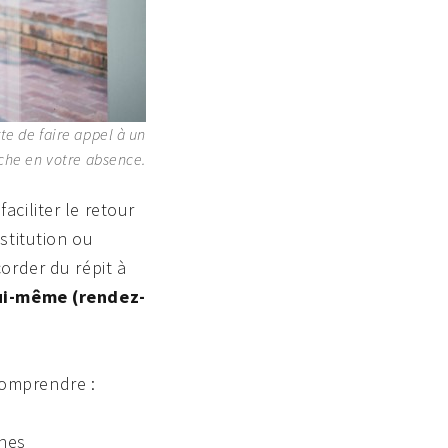
te de faire appel à un
che en votre absence.
ciliter le retour
stitution ou
order du répit à
lui-même (rendez-
comprendre :
nnes