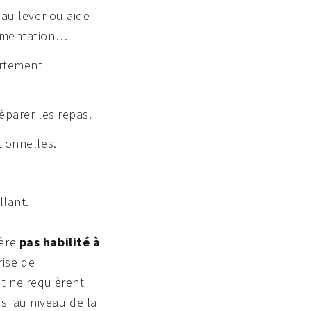
 au lever ou aide
alimentation…
ortement
éparer les repas.
tionnelles.
llant.
vère
pas habilité à
rise de
et ne requièrent
si au niveau de la