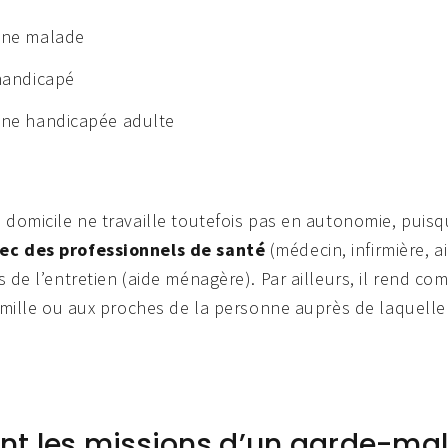
nne malade
handicapé
ne handicapée adulte
domicile ne travaille toutefois pas en autonomie, puisq
ec des professionnels de santé
(médecin, infirmière, a
 de l’entretien (aide ménagère). Par ailleurs, il rend co
amille ou aux proches de la personne auprès de laquelle i
ont les missions d’un garde-ma